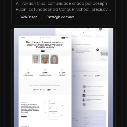
A Traktion Club, comunidade criada por Joseph
Rubin, cofundador da Conquer School, precisava
reposicionar sua presença digital.
Web Design
Estratégia de Marca