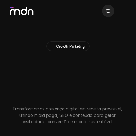
Select Language
Growth Marketing
C
r
e
s
c
i
m
e
n
t
o
p
r
e
v
i
s
í
v
e
l
c
o
m
P
e
r
f
o
r
m
a
n
c
e
,
S
E
O
e
C
o
n
t
e
ú
d
o
E
s
t
r
a
t
é
g
i
c
o
.
Transformamos presença digital em receita previsível, 
unindo mídia paga, SEO e conteúdo para gerar 
visibilidade, conversão e escala sustentável.