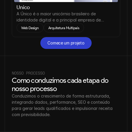
Unico
A Único é o maior unicórnio brasileiro de
identidade digital e a principal empresa de
verificação de identidade da América Latina.
Web Design
Arquitetura Multipaís
Comece um projeto
Comece um projeto
NOSSO PROCESSO
Como conduzimos cada etapa do 
nosso processo
Conduzimos o crescimento de forma estruturada, 
integrando dados, performance, SEO e conteúdo 
para gerar leads qualificados e impulsionar receita 
com previsibilidade.