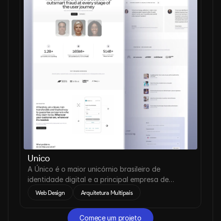
Unico
A Único é o maior unicórnio brasileiro de
identidade digital e a principal empresa de
verificação de identidade da América Latina.
Web Design
Arquitetura Multipaís
Comece um projeto