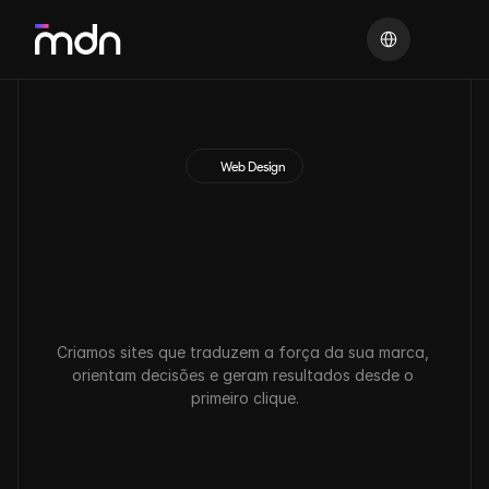
Select Language
Web Design
W
e
b
d
e
s
i
g
n
e
s
t
r
a
t
é
g
i
c
o
p
a
r
a
t
r
a
n
s
f
o
r
m
a
r
s
u
a
p
r
e
s
e
n
ç
a
d
i
g
i
t
a
l
.
Criamos sites que traduzem a força da sua marca, 
orientam decisões e geram resultados desde o 
primeiro clique.