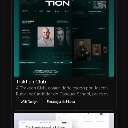
Traktion Club
A Traktion Club, comunidade criada por Joseph
Rubin, cofundador da Conquer School, precisava
reposicionar sua presença digital.
Web Design
Estratégia de Marca