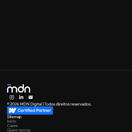
maravilhosas para falar do Leonardo e da MDN e sei 
que estaremos juntos hoje e sempre.
Rony Meisler
Fundador, Reserva
Você também pode entrar em contato diretamente:
Leonardo Maldonado
Fundador, MDN Digital
leonardo@mdndigital.co
+55 31 98746-3669
A MDN é Webflow Certified Partner:
© 2026 MDN Digital | Todos direitos reservados.
Sitemap
Início
Cases
Quem somos