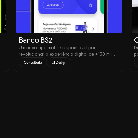
Banco BS2
O
Um novo app mobile responsável por
D
 e
revolucionar a experiência digital de +150 mil
p
usuários ativos mensais no mundo todo.
r
Consultoria
UI Design
2