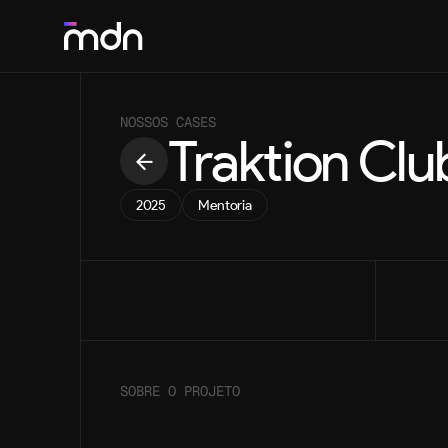
SOLUÇÕES
NOSSOS CASES
Traktion Clu
Desenvolvimento Webflow & Framer
Desenvolvimento no-code ágil e responsivo
2025
Mentoria
Web Design
Experiências digitais e interfaces únicas
Motion Design
Vídeos dinâmicos que dão vida à sua marca
SOBRE O PROJETO