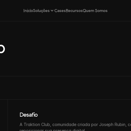
Início
Cases
Recursos
Quem Somos
Soluções
Início
Cases
Recursos
Quem Somos
b
Estratégia de Marca
Posicionamento estratégico para marcas
Design por Assinatura
Design contínuo e escalável por assinatura
Desafio
A Traktion Club, comunidade criada por Joseph Rubin, 
reposicionar sua presença digital.