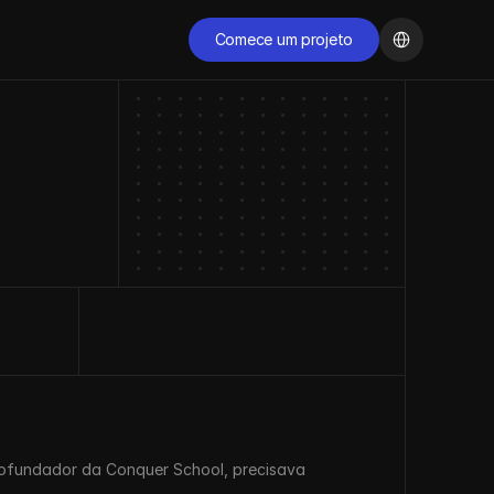
Select Language
Comece um projeto
Comece um projeto
COMECE AGORA
Pronto para 
transformar sua 
presença digital?
Agende uma conversa gratuita com nossos 
especialistas e descubra como podemos acelerar o 
crescimento da sua empresa.
Comece agora
cofundador da Conquer School, precisava 