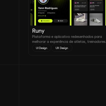
Runy
Plataforma e aplicativo redesenhados para
melhorar a experiência de atletas, treinadores
assessorias de corrida.
UI Design
 UX Design 
Contato