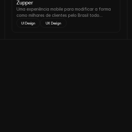
Zupper
Uma experiência mobile para modificar a forma
como milhares de clientes pelo Brasil todo
reservam passagens aéreas, hospedagens e
UI Design
 UX Design 
pacotes de turismo.
Contato
Pronto para transformar sua presença 
digital?
Agende uma conversa gratuita com nossos especialistas e 
descubra como podemos acelerar o crescimento da sua 
empresa.
Nome
Email