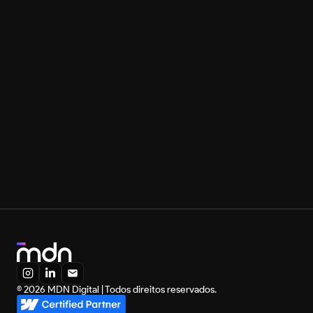
Estou com a MDN na construção de todos os meus 
produtos digitais. Só tenho coisas boas e 
maravilhosas para falar do Leonardo e da MDN e sei 
que estaremos juntos hoje e sempre.
Rony Meisler
Fundador, Reserva
Você também pode entrar em contato diretamente:
Leonardo Maldonado
Fundador, MDN Digital
leonardo@mdndigital.co
+55 31 98746-3669
A MDN é Webflow Certified Partner:
© 2026 MDN Digital | Todos direitos reservados.