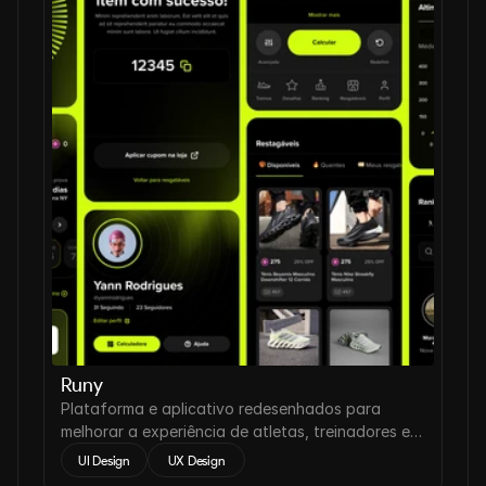
Runy
Plataforma e aplicativo redesenhados para
melhorar a experiência de atletas, treinadores e
assessorias de corrida.
UI Design
 UX Design 