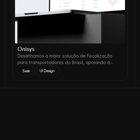
Onisys
Desenhamos a maior solução de fiscalização
para transportadoras do Brasil, apoiando a
redução de acidentes nas estradas em até 22%.
Saas
UI Design
Contato
Pronto para transformar sua presença 
digital?