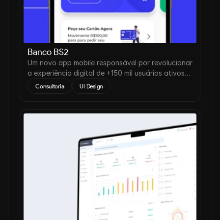
Banco BS2
Um novo app mobile responsável por revolucionar
a experiência digital de +150 mil usuários ativos
mensais no mundo todo.
Consultoria
UI Design