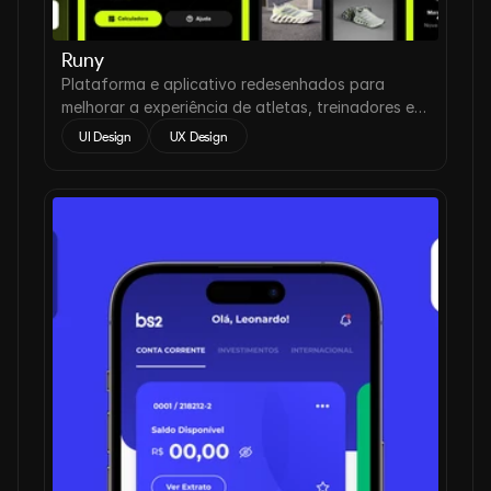
Runy
Plataforma e aplicativo redesenhados para
melhorar a experiência de atletas, treinadores e
assessorias de corrida.
UI Design
 UX Design 