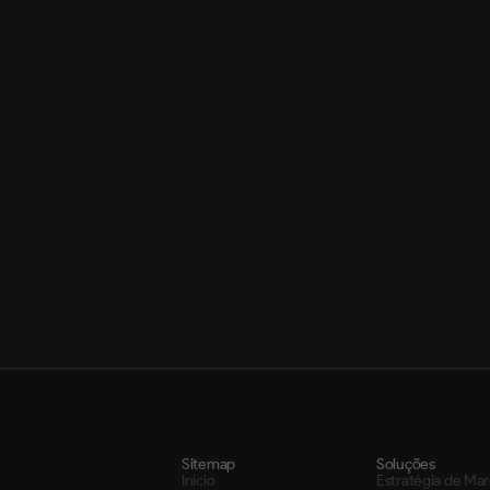
Fundador, MDN Digita
Email: leonardo@mdndigital.c
Telefone:
+55 31 98746-3669
A MDN é Webflow Certified Partn
Sitemap
Soluções
Início
Estratégia de Ma