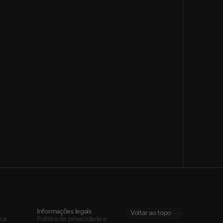
l
o
er:
Informações legais
Voltar ao topo
rca
Política de privacidade e 