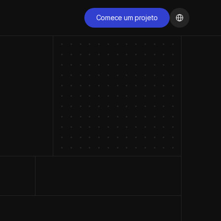
Select Language
Comece um projeto
Comece um projeto
COMECE AGORA
Pronto para 
transformar sua 
presença digital?
Agende uma conversa gratuita com nossos 
especialistas e descubra como podemos acelerar o 
crescimento da sua empresa.
Comece agora