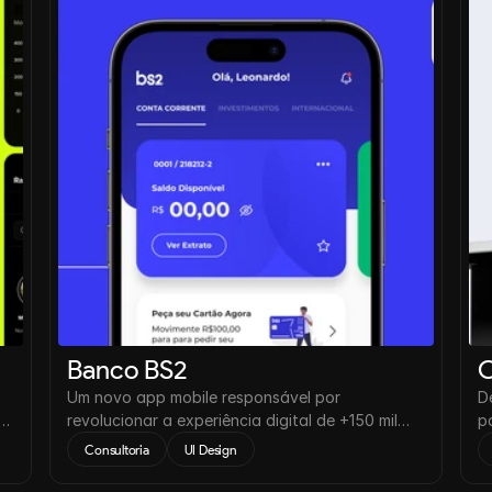
Banco BS2
O
Um novo app mobile responsável por
D
 e
revolucionar a experiência digital de +150 mil
p
usuários ativos mensais no mundo todo.
r
Consultoria
UI Design
2