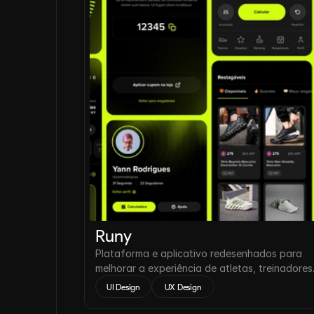
Runy
Plataforma e aplicativo redesenhados para
melhorar a experiência de atletas, treinadores
assessorias de corrida.
UI Design
 UX Design 