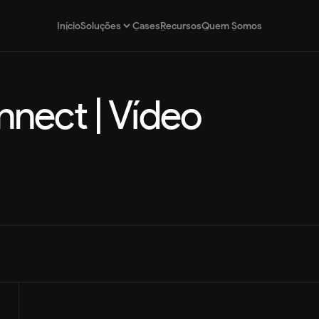
Início
Cases
Recursos
Quem Somos
Soluções
Início
Cases
Recursos
Quem Somos
nect | Vídeo 
Estratégia de Marca
Posicionamento estratégico para marcas
Design por Assinatura
Design contínuo e escalável por assinatura