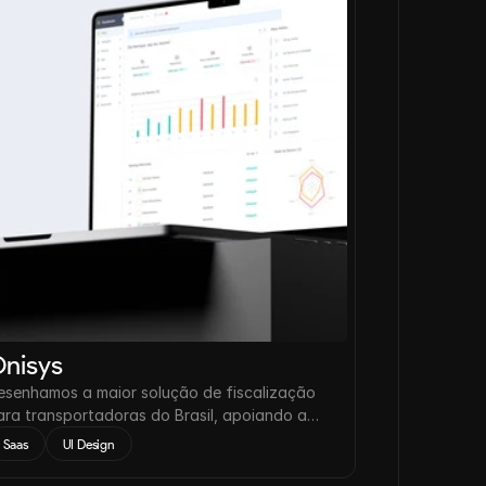
nisys
esenhamos a maior solução de fiscalização
ara transportadoras do Brasil, apoiando a
edução de acidentes nas estradas em até
Saas
UI Design
2%.