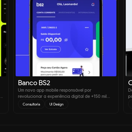
Banco BS2
O
Um novo app mobile responsável por
D
 e
revolucionar a experiência digital de +150 mil
p
usuários ativos mensais no mundo todo.
r
Consultoria
UI Design
2