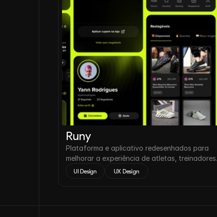
Runy
Plataforma e aplicativo redesenhados para
melhorar a experiência de atletas, treinadores
assessorias de corrida.
UI Design
 UX Design 