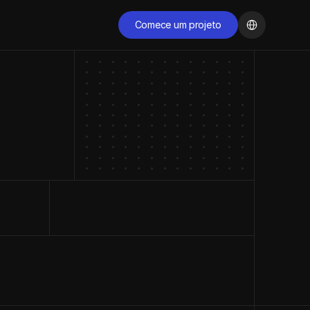
Select Language
Comece um projeto
Comece um projeto
COMECE AGORA
Pronto para 
transformar sua 
presença digital?
Agende uma conversa gratuita com nossos 
especialistas e descubra como podemos acelerar o 
crescimento da sua empresa.
Comece agora