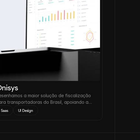
nisys
esenhamos a maior solução de fiscalização
ara transportadoras do Brasil, apoiando a
edução de acidentes nas estradas em até
Saas
UI Design
2%.