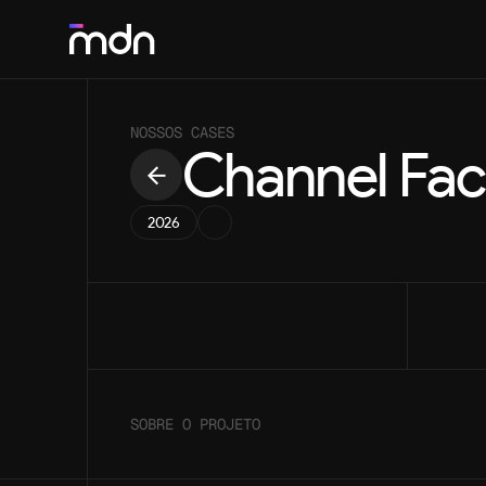
SOLUÇÕES
NOSSOS CASES
Channel Fac
Desenvolvimento Webflow & Framer
Desenvolvimento no-code ágil e responsivo
2026
Web Design
Experiências digitais e interfaces únicas
Motion Design
Vídeos dinâmicos que dão vida à sua marca
SOBRE O PROJETO