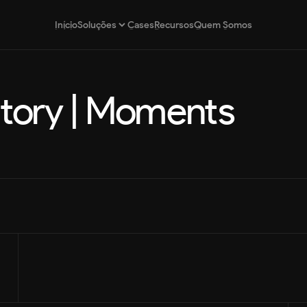
Início
Cases
Recursos
Quem Somos
Soluções
Início
Cases
Recursos
Quem Somos
tory | Moments
Estratégia de Marca
Posicionamento estratégico para marcas
Design por Assinatura
Design contínuo e escalável por assinatura