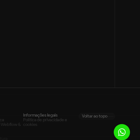
er:
Informações legais
Voltar ao topo
rca
Política de privacidade e 
 
Webflow & 
cookies
atura