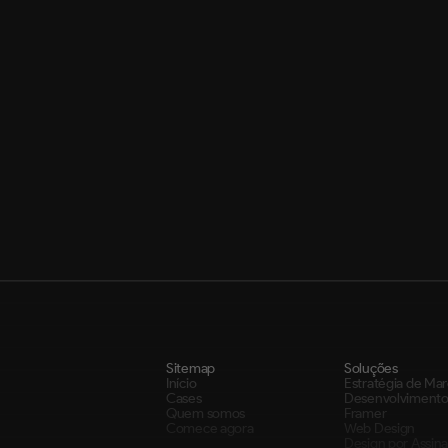
A MDN é Webflow Certified Partn
Sitemap
Soluções
Início
Estratégia de Ma
Cases
Desenvolvimento
Quem somos
Framer
Comece agora
Web Design
Design 
por Assin