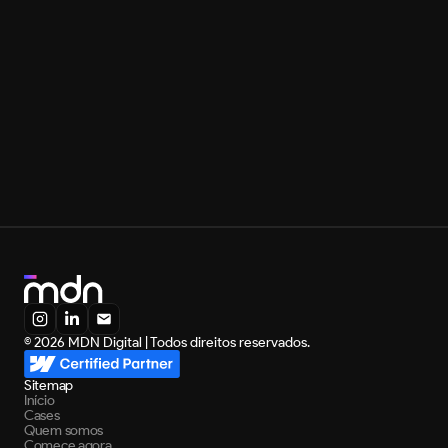
Marketing
7 de mai. de 2026
Saas Marketing Agency: Confira As 10 Melhores
Carregar mais
Carregar mais
© 2026 MDN Digital | Todos direitos reservados.
Sitemap
Início
Cases
Quem somos
Comece agora