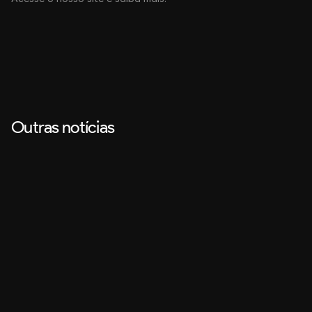
Outras notícias
Design
27 de jul. de 2026
Animação 2D vs. Motion Design: qual escolher para cada tipo 
de vídeo?