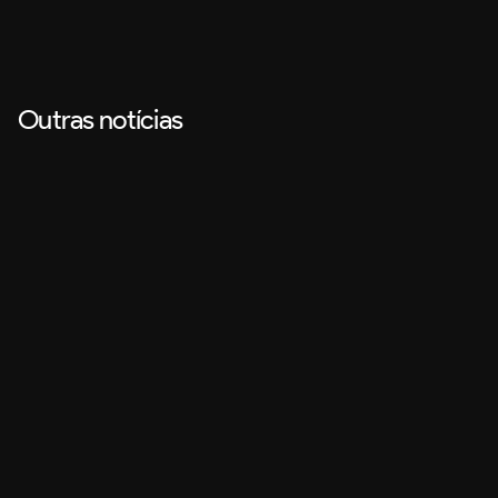
Outras notícias
Design
27 de jul. de 2026
Animação 2D vs. Motion Design: qual escolher para cada tipo 
de vídeo?